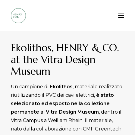
Ekolithos, HENRY & CO.
Who we are
at the Vitra Design
Services
Museum
Method
Portfolio
Un campione di
Ekolithos
, materiale realizzato
FAQ
riutilizzando il PVC dei cavi elettrici,
è stato
Contacts
selezionato ed esposto nella collezione
permanete al Vitra Design Museum
, dentro il
Vitra Campus a Weil am Rhein. Il materiale,
nato dalla collaborazione con CMF Greentech,